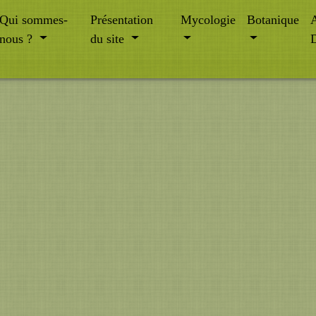
Qui sommes-
Présentation
Mycologie
Botanique
A
nous ?
du site