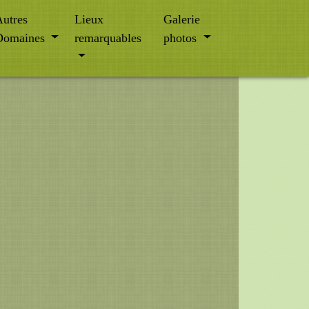
utres
Lieux
Galerie
Domaines
remarquables
photos