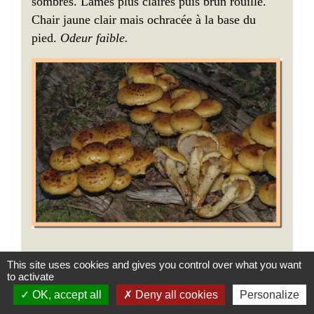
sombres. Lames plus claires puis brun rouille.
Chair jaune clair mais ochracée à la base du
pied.
Odeur faible.
This site uses cookies and gives you control over what you want
Sur les arbres vivants ou morts, souvent en
to activate
hauteur sur le tronc (hêtres ou sapins). Commun.
OK, accept all
Deny all cookies
Personalize
Non comestible.