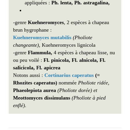
appliquées :
Ph. lenta, Ph. astragalina,
-genre
Kuehneromyces
, 2 espèces à chapeau
brun hygrophane :
Kuehneromyces mutabilis
(Pholiote
changeante)
, Kuehneromyces lignicola
-genre
Flammula,
4 espèces à chapeau lisse, nu
ou peu voilé :
Fl. pinicola, Fl. alnicola, Fl.
salicicola, Fl. apicrea
Notons aussi :
Cortinarius caperatus
(=
Rhozites caperatus)
nommée
Pholiote ridée,
Phaeolepiota aurea
(Pholiote dorée) et
Meottomyces dissimulans
(Pholiote à pied
enflé).