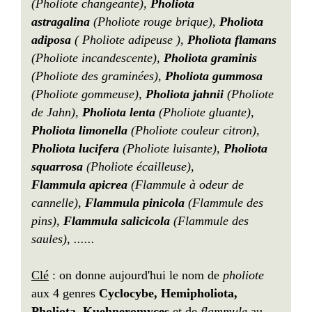
(Pholiote changeante),
Pholiota
astragalina
(Pholiote rouge brique),
Pholiota
adiposa
( Pholiote adipeuse ),
Pholiota flamans
(Pholiote incandescente),
Pholiota graminis
(Pholiote des graminées),
Pholiota gummosa
(Pholiote gommeuse),
Pholiota jahnii
(Pholiote
de Jahn),
Pholiota lenta
(Pholiote gluante),
Pholiota limonella
(Pholiote couleur citron),
Pholiota lucifera
(Pholiote luisante),
Pholiota
squarrosa
(Pholiote écailleuse),
Flammula apicrea
(Flammule à odeur de
cannelle),
Flammula pinicola
(Flammule des
pins),
Flammula salicicola
(Flammule des
saules), ......
Clé
: on donne aujourd'hui le nom de
pholiote
aux 4 genres
Cyclocybe, Hemipholiota,
Pholiota, Kuehneromyces
et de
flammule
au