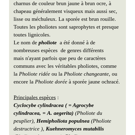
charnus de couleur brun jaune à brun ocre, à
chapeau généralement visqueux mais aussi sec,
lisse ou méchuleux. La sporée est brun rouille.
Toutes les pholiotes sont saprophytes et presque
toutes lignicoles.
Le nom de
pholiote
a été donné à de
nombreuses espèces de genres différents
mais n'ayant parfois que peu de caractères
communs avec les véritables pholiotes, comme
la
Pholiote ridée
ou la
Pholiote changeante,
ou
encore la
Pholiote dorée
à sporée jaune ochracé.
Principales espèces
:
Cyclocybe cylindracea ( = Agrocybe
cylindracea, = A. aegerita)
(Pholiote du
peuplier),
Hemipholiota populnea
(Pholiote
destructrice ),
Kuehneromyces mutabilis