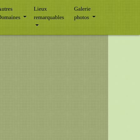
utres
Lieux
Galerie
Domaines
remarquables
photos