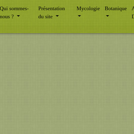
Qui sommes-
Présentation
Mycologie
Botanique
A
nous ?
du site