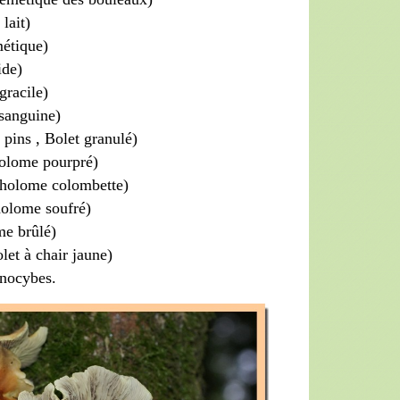
lait)
étique)
ide)
gracile)
 sanguine)
 pins , Bolet granulé)
olome pourpré)
cholome colombette)
holome soufré)
me brûlé)
et à chair jaune)
inocybes.