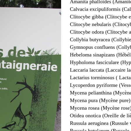
Amanita phalloïdes (Amanite
Calvacia excipuliformis (Ca
Clitocybe gibba (Clitocybe 
Clitocybe nebularis (Clitoc
Clitocybe odora (Clitocybe a
Collybia butyracea (Collybie
Gymnopus confluens (Collyb
Hebeloma sinapizans (Hébé
Hypholoma fasciculare (Hyp
Laccaria laccata (Laccaire l
Lactarius torminosus ( Lactai
Lycoperdon pyriforme (Vesse
Mycena pelianthina (Mycène
Mycena pura (Mycène pure)
Mycena rosea (Mycène rose
Otidea onotica (Oreille de l
Russula aeruginea (Russule 
Russula betularum (Russule