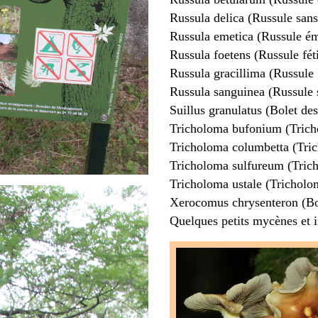
Russula delica (Russule sans 
Russula emetica (Russule ém
Russula foetens (Russule fét
Russula gracillima (Russule 
Russula sanguinea (Russule
Suillus granulatus (Bolet des
Tricholoma bufonium (Trich
Tricholoma columbetta (Tri
Tricholoma sulfureum (Tric
Tricholoma ustale (Tricholo
Xerocomus chrysenteron (Bol
Quelques petits mycènes et 