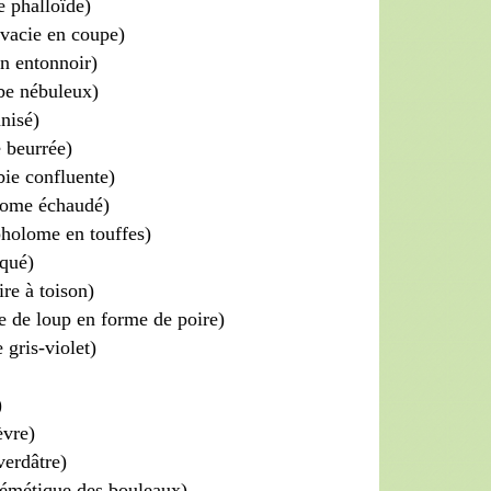
 phalloïde)
lvacie en coupe)
en entonnoir)
ybe nébuleux)
nisé)
 beurrée)
ie confluente)
lome échaudé)
holome en touffes)
aqué)
re à toison)
 de loup en forme de poire)
 gris-violet)
)
ièvre)
verdâtre)
 émétique des bouleaux)