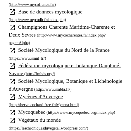
(http://www.mycofrance.fr/)
open_in_new
Base de données mycologique
(http://www.mycodb.fr/index.php)
open_in_new
Champignons Charente Maritime-Charente et
Deux Sèvres
(http://www.mycocharentes.fr/index.php?
page=Alpha)
open_in_new
Société Mycologique du Nord de la France
(https://www.smnf.fr/)
open_in_new
Fédération mycologique et botanique Dauphiné-
Savoie
(http://fmbds.org/)
open_in_new
Société Mycologique, Botanique et Lichénologie
d'Auvergne
(http://www.smbla.fr/)
open_in_new
Mycènes d'Auvergne
(http://herve.cochard.free.fr/Mycena.html)
open_in_new
Mycoquebec
(https://www.mycoquebec.org/index.php)
open_in_new
Végétaux du monde
(https://leschroniquesduvegetal.wordpress.com/)