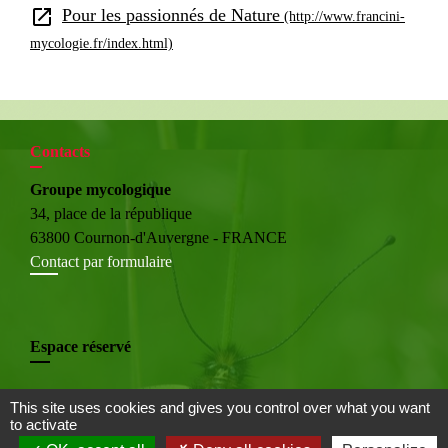
open_in_new
Pour les passionnés de Nature
(http://www.francini-
mycologie.fr/index.html)
Contacts
Groupe mycologique
34, place de la république
63800 Cournon-d'Auvergne - FRANCE
Contact par formulaire
Espace réservé
This site uses cookies and gives you control over what you want
to activate
Liens utiles