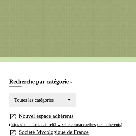
Recherche par catégorie -
Toutes les catégories
open_in_new
Nouvel espace adhérents
(https://connaitrelanature63.wixsite.com/accueil/espace-adherents)
open_in_new
Société Mycologique de France