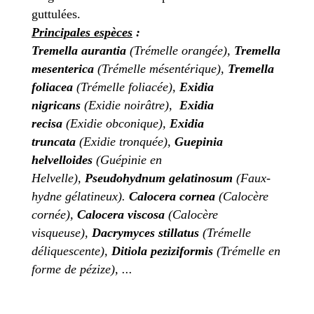
guttulées.
Principales espèces
:
Tremella aurantia
(Trémelle orangée),
Tremella
mesenterica
(Trémelle mésentérique),
Tremella
foliacea
(Trémelle foliacée),
Exidia
nigricans
(Exidie noirâtre),
Exidia
recisa
(Exidie obconique),
Exidia
truncata
(Exidie tronquée),
Guepinia
helvelloides
(Guépinie en
Helvelle),
Pseudohydnum gelatinosum
(Faux-
hydne gélatineux).
Calocera cornea
(Calocère
cornée),
Calocera viscosa
(Calocère
visqueuse),
Dacrymyces stillatus
(Trémelle
déliquescente),
Ditiola
peziziformis
(Trémelle en
forme de pézize), ...