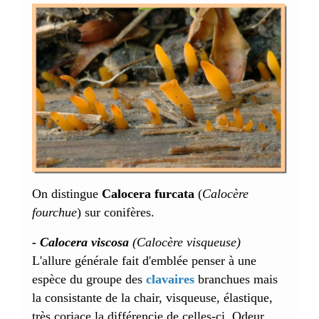
On distingue
Calocera furcata
(
Calocère
fourchue
) sur conifères.
- Calocera viscosa
(Calocère visqueuse)
L'allure générale fait d'emblée penser à une
espèce du groupe des
clavaires
branchues mais
la consistante de la chair, visqueuse, élastique,
très coriace la différencie de celles-ci. Odeur