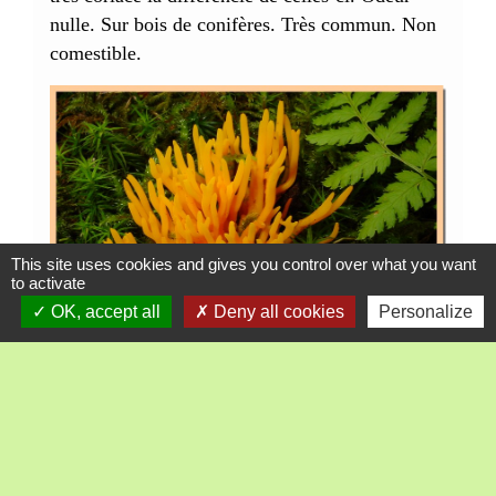
nulle. Sur bois de conifères. Très commun. Non
comestible.
This site uses cookies and gives you control over what you want
to activate
OK, accept all
Deny all cookies
Personalize
-
Dacrymyces stillatus
(Trémelle déliquescente)
Forme de petits boutons jaunes ou orangés,